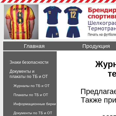
Главная
Продукция
Журн
Знаки безопасности
Документы и
т
плакаты по ТБ и ОТ
Журналы по ТБ и ОТ
Предлагае
Плакаты по ТБ и ОТ
Также при
Информационные бирки
Документы по ТБ и ОТ