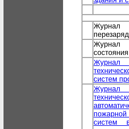
Журнал
перезаряд
Журнал 
состояния
Журнал
техничес
систем пр
Журнал
техничес
автоматич
пожарно
систем 