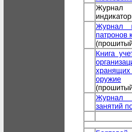
Журнал 
индикато
Журнал 
патронов 
(прошитый
Книга уче
организац
хранящи
оружие
(прошитый
Журнал 
занятий п