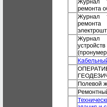
Журнал т
ремонта о
Журнал т
ремонта
электрошт
Журнал 
устройств
(пронумер
Кабельны
ОПЕР
ГЕОДЕЗИ
Полевой 
Ремонтны
Техничес
здания и 