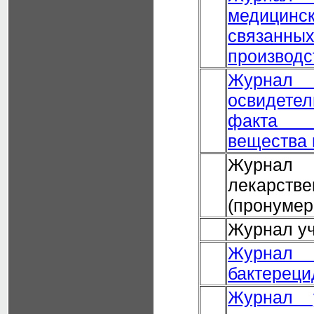
медицинс
связанны
производ
Журнал 
освидете
факта у
вещества 
Журнал 
лекарстве
(пронумер
Журнал уч
Журнал 
бактереци
Журнал у