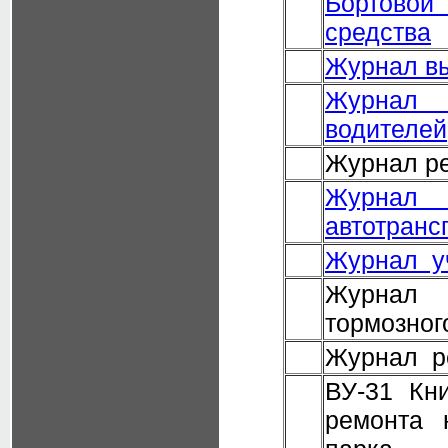
Бортово
средства
Журнал вы
Журнал 
водителей
Журнал ре
Журнал
автотранс
Журнал у
Журнал 
тормозног
Журнал ре
ВУ-31 Кн
ремонта 