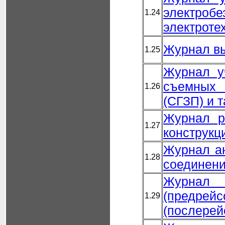
элект
1.24
электроте
Журнал в
1.25
Журнал у
съемных 
1.26
(СГЗП) и 
Журнал р
1.27
конструкц
Журнал а
1.28
соединен
Журнал 
(предре
1.29
(послерей